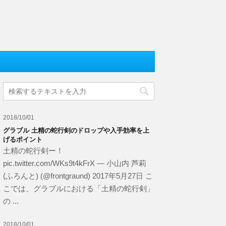
2018/10/01
グラブル 土精の蛇行剣のドロップや入手効率を上
げるポイント
土精の蛇行剣ー！
pic.twitter.com/WKs9t4kFrX — 小山内 芦莉
(ふろんと) (@frontgraund) 2017年5月27日 こ
こでは、グラブルにおける「土精の蛇行剣」
の ...
2018/10/01