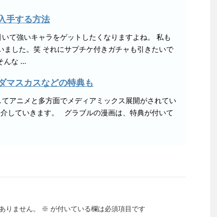
count-cache/sns-
入手する方法
count-cache.php
on
line
2897
いて強いキャラをゲットしたくなりますよね。 私も
いました。笑 それにサプチケ付きガチャも引きたいで
な ...
ダマスカスなどの特典も
してアニメと多方面でメディアミックス展開がされてい
紹介していきます。 グラブルの漫画は、特典が付いて
ありません。
※
が付いている欄は必須項目です