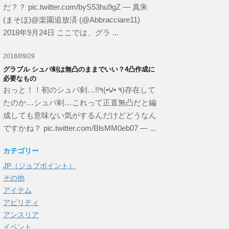
だ？？ pic.twitter.com/byS53hu9gZ — 真朱
(まそほ)@楽園追放済 (@Abbracciare11)
2018年9月24日 ここでは、グラ ...
2018/09/29
グラブル シュバ剣は無凸のままでいい？4凸作成に
必要なもの
おっと！！初のシュバ剣…!!٩(•౪• ٩)存在して
たのか…シュバ剣…これって正直無凸だと編
成しても意味ない気がするんだけどどうなん
ですかね？ pic.twitter.com/BlsMM0eb07 — ...
カテゴリー
JP（ジョブポイント）
その他
アイテム
アビリティ
アンスリア
イベント