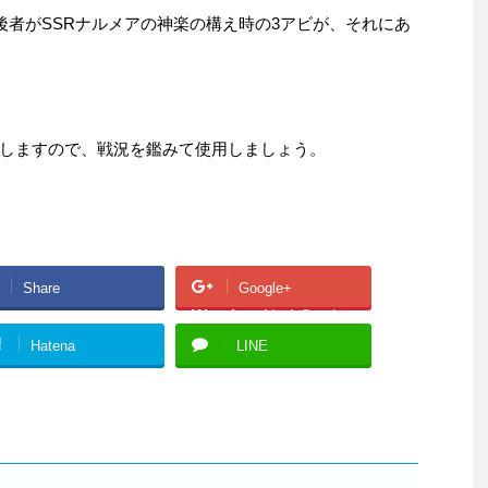
後者がSSRナルメアの神楽の構え時の3アビが、それにあ
しますので、戦況を鑑みて使用しましょう。
Share
Google+
Warning
: Undefined
array key "Google+" in
!
Hatena
LINE
/home/academyg/gura
buru-
kouryaku.net/public_h
tml/wp-
content/plugins/sns-