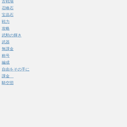
古戦場
召喚石
宝晶石
戦力
攻略
武勲の輝き
武器
無課金
称号
編成
自由をその手に
課金
騎空団