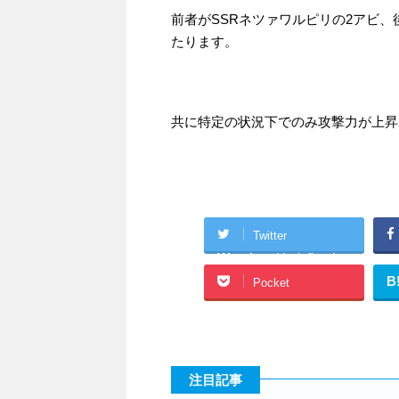
前者がSSRネツァワルピリの2アビ、
たります。
共に特定の状況下でのみ攻撃力が上昇
Twitter
Warning
: Undefined
array key "Twitter" in
B
Pocket
/home/academyg/gura
buru-
kouryaku.net/public_h
tml/wp-
注目記事
content/plugins/sns-