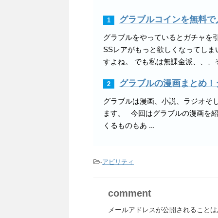
count-cache/sns-
グラブルコインを無料で
count-cache.php
on
1
line
2897
グラブルをやっているとガチャを引
SSレアがもっと欲しくなってしま
すよね。 でも私は無課金派、、、そん
グラブルの漫画まとめ！
2
グラブルは漫画、小説、ラジオそ
ます。 今回はグラブルの漫画を
くるものもあ ...
-
アビリティ
comment
メールアドレスが公開されることは