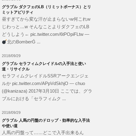
グラブル ダクフェのLB（リミットボーナス）とリ
ミットアビリティ
昼すぎてから変な汗が止まらないw何これw
じわっと…w そんなことよりダクフェのLB
どうしよう← pic.twitter.com/6tPOpiFLtw —
北のBomberǴ ...
2018/09/29
グラブル セラフィムクレイドルの入手法と使い
道・リサイクル
セラフィムクレイドルSSRアークエンジェ
ルか pic.twitter.com/APpVdSkhjO — chuo
(@kanizaza) 2017年3月10日 ここでは、グラ
ブルにおける「セラフィムク ...
2018/09/29
グラブル 人馬の円盤のドロップ・効率的な入手法
や使い道
人馬の円盤って……どこで入手出来るん