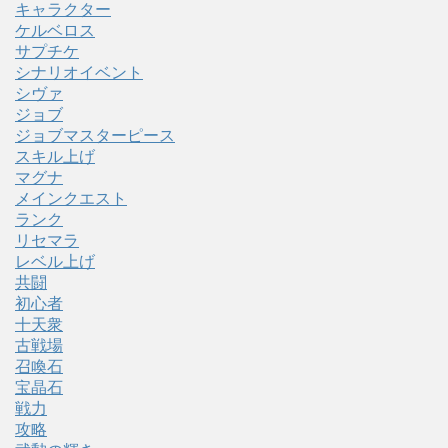
キャラクター
ケルベロス
サプチケ
シナリオイベント
シヴァ
ジョブ
ジョブマスターピース
スキル上げ
マグナ
メインクエスト
ランク
リセマラ
レベル上げ
共闘
初心者
十天衆
古戦場
召喚石
宝晶石
戦力
攻略