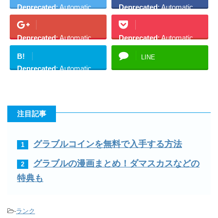
Deprecated
: Automatic
Deprecated
: Automatic
conversion of false to
conversion of false to
array is deprecated in
array is deprecated in
Deprecated
: Automatic
Deprecated
: Automatic
/home/academyg/gurab
/home/academyg/gurab
conversion of false to
conversion of false to
uru-
uru-
B!
LINE
array is deprecated in
array is deprecated in
kouryaku.net/public_ht
kouryaku.net/public_ht
Deprecated
: Automatic
/home/academyg/gurab
/home/academyg/gurab
ml/wp-
ml/wp-
conversion of false to
uru-
uru-
content/plugins/sns-
content/plugins/sns-
array is deprecated in
kouryaku.net/public_ht
kouryaku.net/public_ht
count-cache/sns-count-
count-cache/sns-count-
/home/academyg/gurab
ml/wp-
ml/wp-
注目記事
cache.php
on line
2927
cache.php
on line
2924
uru-
content/plugins/sns-
content/plugins/sns-
kouryaku.net/public_ht
Twitter
Share
count-cache/sns-count-
count-cache/sns-count-
ml/wp-
グラブルコインを無料で入手する方法
1
cache.php
on line
2927
cache.php
on line
2921
content/plugins/sns-
Google+
Pocket
グラブルの漫画まとめ！ダマスカスなどの
2
count-cache/sns-count-
特典も
cache.php
on line
2921
Hatena
-
ランク