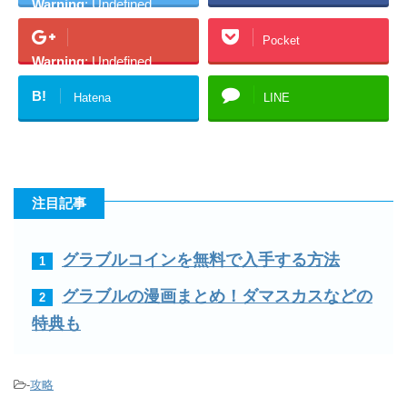
Warning
: Undefined
array key "Twitter" in
Pocket
/home/academyg/gurab
Warning
: Undefined
uru-
array key "Google+" in
kouryaku.net/public_ht
B!
Hatena
LINE
/home/academyg/gurab
ml/wp-
uru-
content/plugins/sns-
kouryaku.net/public_ht
count-cache/sns-count-
ml/wp-
cache.php
on line
2897
content/plugins/sns-
注目記事
Twitter
count-cache/sns-count-
cache.php
on line
2897
グラブルコインを無料で入手する方法
1
Google+
グラブルの漫画まとめ！ダマスカスなどの
2
特典も
-
攻略