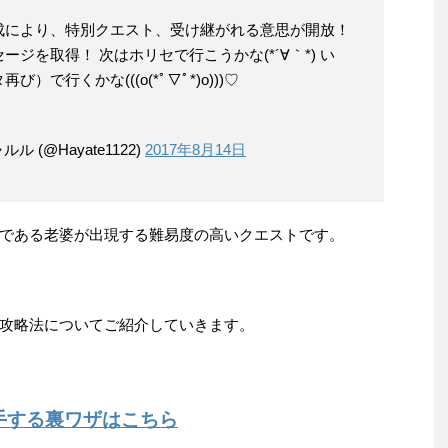
成により、特別クエスト、受け継がれる意思が開放！
ジを取得！ 次はホリセで行こうかな(*´∀｀*) い
で行くかな(((o(*ﾟ▽ﾟ*)o)))♡
(@Hayate1122)
2017年8月14日
である老婆が出現する難易度の高いクエストです。
攻略法についてご紹介していきます。
手する裏ワザはこちら