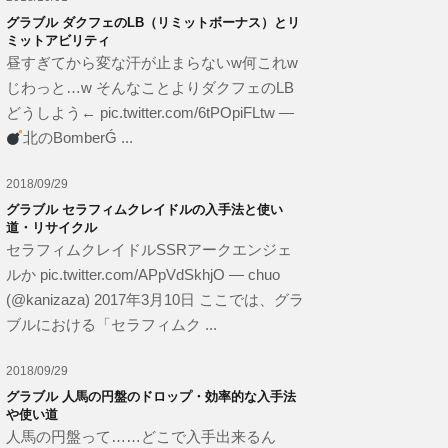
グラブル ダクフェのLB（リミットボーナス）とリ
ミットアビリティ
昼すぎてから変な汗が止まらないw何これw
じわっと…w そんなことよりダクフェのLB
どうしよう← pic.twitter.com/6tPOpiFLtw —
北のBomberǴ ...
2018/09/29
グラブル セラフィムクレイドルの入手法と使い
道・リサイクル
セラフィムクレイドルSSRアークエンジェ
ルか pic.twitter.com/APpVdSkhjO — chuo
(@kanizaza) 2017年3月10日 ここでは、グラ
ブルにおける「セラフィムク ...
2018/09/29
グラブル 人馬の円盤のドロップ・効率的な入手法
や使い道
人馬の円盤って……どこで入手出来るん