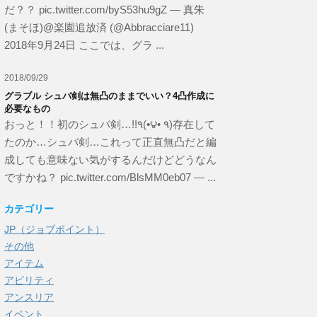
だ？？ pic.twitter.com/byS53hu9gZ — 真朱
(まそほ)@楽園追放済 (@Abbracciare11)
2018年9月24日 ここでは、グラ ...
2018/09/29
グラブル シュバ剣は無凸のままでいい？4凸作成に
必要なもの
おっと！！初のシュバ剣…!!٩(•౪• ٩)存在して
たのか…シュバ剣…これって正直無凸だと編
成しても意味ない気がするんだけどどうなん
ですかね？ pic.twitter.com/BlsMM0eb07 — ...
カテゴリー
JP（ジョブポイント）
その他
アイテム
アビリティ
アンスリア
イベント