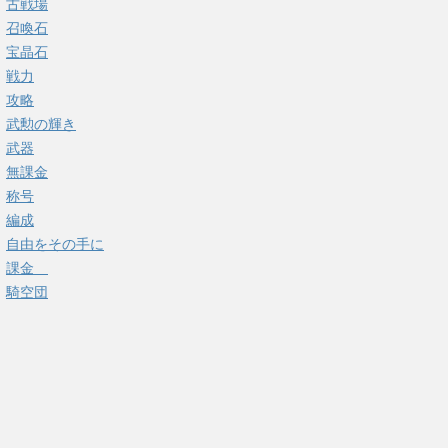
古戦場
召喚石
宝晶石
戦力
攻略
武勲の輝き
武器
無課金
称号
編成
自由をその手に
課金
騎空団