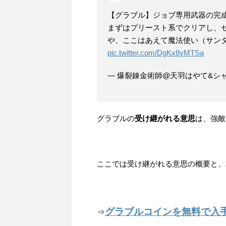
【グラブル】ジョブ専用武器の完
まずはプリースト系でクリアし、セー
や、ここはあえて魔法使い（サンタ再び）
pic.twitter.com/DgKx8yMTSa
— 爆裂錬金術師@天羽はやて&シャルル 
グラブルの
受け継がれる意思
は、強敵
ここでは受け継がれる意思の概要と、
グラブルコインを無料で入
⇒