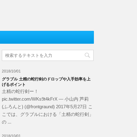
2018/10/01
グラブル 土精の蛇行剣のドロップや入手効率を上
げるポイント
土精の蛇行剣ー！
pic.twitter.com/WKs9t4kFrX — 小山内 芦莉
(ふろんと) (@frontgraund) 2017年5月27日 こ
こでは、グラブルにおける「土精の蛇行剣」
の ...
2018/10/01