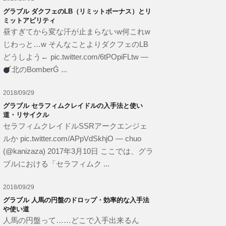
グラブル ダクフェのLB（リミットボーナス）とリ
ミットアビリティ
昼すぎてから変な汗が止まらないw何これw
じわっと…w そんなことよりダクフェのLB
どうしよう← pic.twitter.com/6tPOpiFLtw —
北のBomberǴ ...
2018/09/29
グラブル セラフィムクレイドルの入手法と使い
道・リサイクル
セラフィムクレイドルSSRアークエンジェ
ルか pic.twitter.com/APpVdSkhjO — chuo
(@kanizaza) 2017年3月10日 ここでは、グラ
ブルにおける「セラフィムク ...
2018/09/29
グラブル 人馬の円盤のドロップ・効率的な入手法
や使い道
人馬の円盤って……どこで入手出来るん