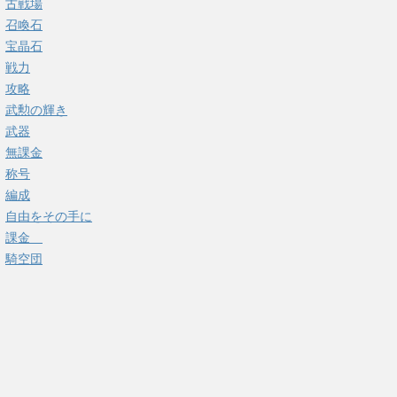
古戦場
召喚石
宝晶石
戦力
攻略
武勲の輝き
武器
無課金
称号
編成
自由をその手に
課金
騎空団