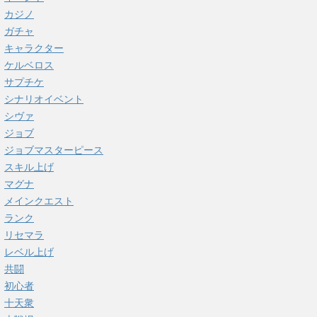
カジノ
ガチャ
キャラクター
ケルベロス
サプチケ
シナリオイベント
シヴァ
ジョブ
ジョブマスターピース
スキル上げ
マグナ
メインクエスト
ランク
リセマラ
レベル上げ
共闘
初心者
十天衆