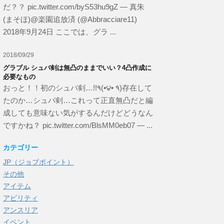
だ？？ pic.twitter.com/byS53hu9gZ — 真朱
(まそほ)@楽園追放済 (@Abbracciare11)
2018年9月24日 ここでは、グラ ...
2018/09/29
グラブル シュバ剣は無凸のままでいい？4凸作成に
必要なもの
おっと！！初のシュバ剣…!!٩(•౪• ٩)存在して
たのか…シュバ剣…これって正直無凸だと編
成しても意味ない気がするんだけどどうなん
ですかね？ pic.twitter.com/BlsMM0eb07 — ...
カテゴリー
JP（ジョブポイント）
その他
アイテム
アビリティ
アンスリア
イベント