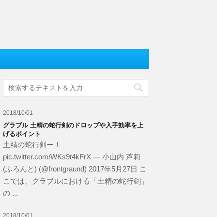
2018/10/01
グラブル 土精の蛇行剣のドロップや入手効率を上
げるポイント
土精の蛇行剣ー！
pic.twitter.com/WKs9t4kFrX — 小山内 芦莉
(ふろんと) (@frontgraund) 2017年5月27日 こ
こでは、グラブルにおける「土精の蛇行剣」
の ...
2018/10/01