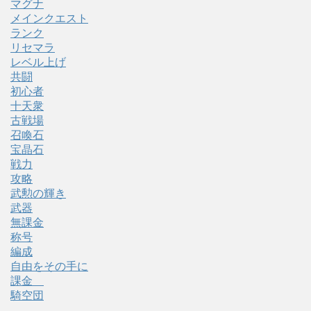
マグナ
メインクエスト
ランク
リセマラ
レベル上げ
共闘
初心者
十天衆
古戦場
召喚石
宝晶石
戦力
攻略
武勲の輝き
武器
無課金
称号
編成
自由をその手に
課金
騎空団