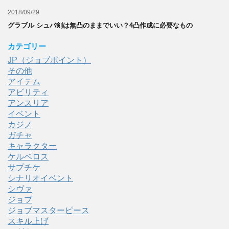
2018/09/29
グラブル シュバ剣は無凸のままでいい？4凸作成に必要なもの
カテゴリー
JP（ジョブポイント）
その他
アイテム
アビリティ
アンスリア
イベント
カジノ
ガチャ
キャラクター
ケルベロス
サプチケ
シナリオイベント
シヴァ
ジョブ
ジョブマスターピース
スキル上げ