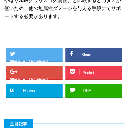
やはりSSRクラリス（火属性）と比較すると与ダメが
低いため、他の無属性ダメージを与える手段にてサポ
ートする必要があります。
Share
Warning
: Undefined
array key "Twitter" in
Pocket
/home/academyg/gurab
Warning
: Undefined
uru-
array key "Google+" in
kouryaku.net/public_ht
B!
Hatena
LINE
/home/academyg/gurab
ml/wp-
uru-
content/plugins/sns-
kouryaku.net/public_ht
count-cache/sns-count-
ml/wp-
cache.php
on line
2897
content/plugins/sns-
注目記事
Twitter