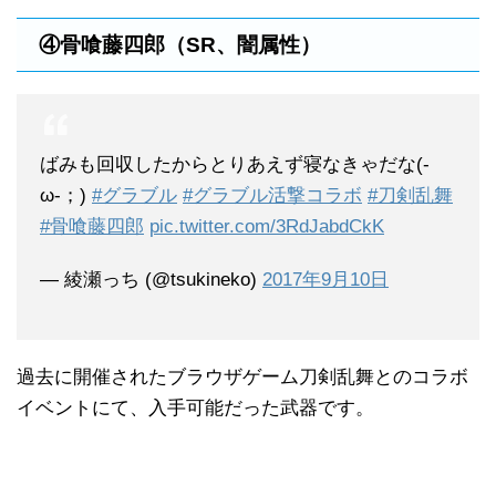
④骨喰藤四郎（SR、闇属性）
ばみも回収したからとりあえず寝なきゃだな(-
ω-；)
#グラブル
#グラブル活撃コラボ
#刀剣乱舞
#骨喰藤四郎
pic.twitter.com/3RdJabdCkK
— 綾瀬っち (@tsukineko)
2017年9月10日
過去に開催されたブラウザゲーム刀剣乱舞とのコラボ
イベントにて、入手可能だった武器です。