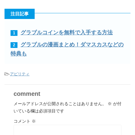
content/plugins/sns-
content/plugins/sns-
array is deprecated in
kouryaku.net/public_ht
kouryaku.net/public_ht
count-cache/sns-count-
count-cache/sns-count-
/home/academyg/gurab
ml/wp-
ml/wp-
注目記事
cache.php
on line
2927
cache.php
on line
2924
uru-
content/plugins/sns-
content/plugins/sns-
kouryaku.net/public_ht
Twitter
Share
count-cache/sns-count-
count-cache/sns-count-
ml/wp-
グラブルコインを無料で入手する方法
1
cache.php
on line
2927
cache.php
on line
2921
content/plugins/sns-
Google+
Pocket
グラブルの漫画まとめ！ダマスカスなどの
2
count-cache/sns-count-
特典も
cache.php
on line
2921
Hatena
-
アビリティ
comment
メールアドレスが公開されることはありません。
※
が付
いている欄は必須項目です
コメント
※