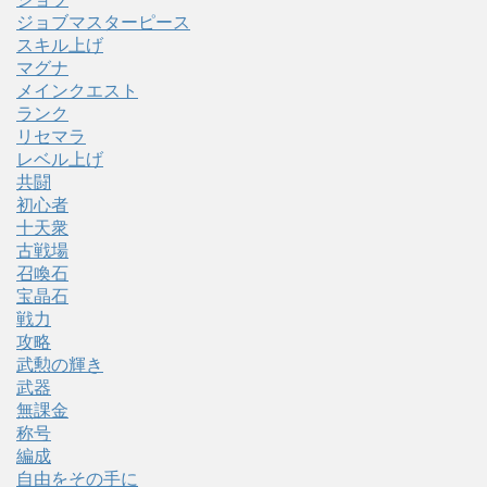
ジョブマスターピース
スキル上げ
マグナ
メインクエスト
ランク
リセマラ
レベル上げ
共闘
初心者
十天衆
古戦場
召喚石
宝晶石
戦力
攻略
武勲の輝き
武器
無課金
称号
編成
自由をその手に