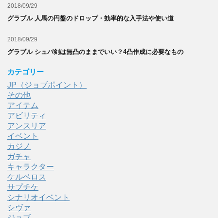
2018/09/29
グラブル 人馬の円盤のドロップ・効率的な入手法や使い道
2018/09/29
グラブル シュバ剣は無凸のままでいい？4凸作成に必要なもの
カテゴリー
JP（ジョブポイント）
その他
アイテム
アビリティ
アンスリア
イベント
カジノ
ガチャ
キャラクター
ケルベロス
サプチケ
シナリオイベント
シヴァ
ジョブ