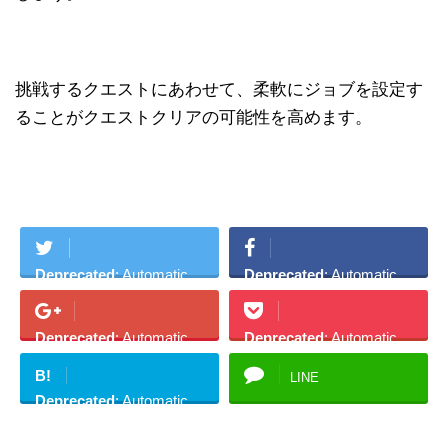
挑戦するクエストにあわせて、柔軟にジョブを設定す
ることがクエストクリアの可能性を高めます。
Deprecated
: Automatic
Deprecated
: Automatic
conversion of false to
conversion of false to
array is deprecated in
array is deprecated in
Deprecated
: Automatic
Deprecated
: Automatic
/home/academyg/gurab
/home/academyg/gurab
conversion of false to
conversion of false to
uru-
uru-
B!
LINE
array is deprecated in
array is deprecated in
kouryaku.net/public_ht
kouryaku.net/public_ht
Deprecated
: Automatic
/home/academyg/gurab
/home/academyg/gurab
ml/wp-
ml/wp-
conversion of false to
uru-
uru-