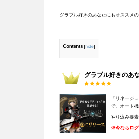
グラブル好きのあなたにもオススメの
Contents
[
hide
]
グラブル好きのあ
「リネージュ
で、オート機
やり込み要素
※今ならログ