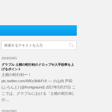
2018/10/01
グラブル 土精の蛇行剣のドロップや入手効率を上
げるポイント
土精の蛇行剣ー！
pic.twitter.com/WKs9t4kFrX — 小山内 芦莉
(ふろんと) (@frontgraund) 2017年5月27日 こ
こでは、グラブルにおける「土精の蛇行剣」
の ...
2018/10/01