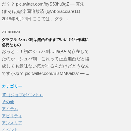
だ？？ pic.twitter.com/byS53hu9gZ — 真朱
(まそほ)@楽園追放済 (@Abbracciare11)
2018年9月24日 ここでは、グラ ...
2018/09/29
グラブル シュバ剣は無凸のままでいい？4凸作成に
必要なもの
おっと！！初のシュバ剣…!!٩(•౪• ٩)存在して
たのか…シュバ剣…これって正直無凸だと編
成しても意味ない気がするんだけどどうなん
ですかね？ pic.twitter.com/BlsMM0eb07 — ...
カテゴリー
JP（ジョブポイント）
その他
アイテム
アビリティ
アンスリア
イベント