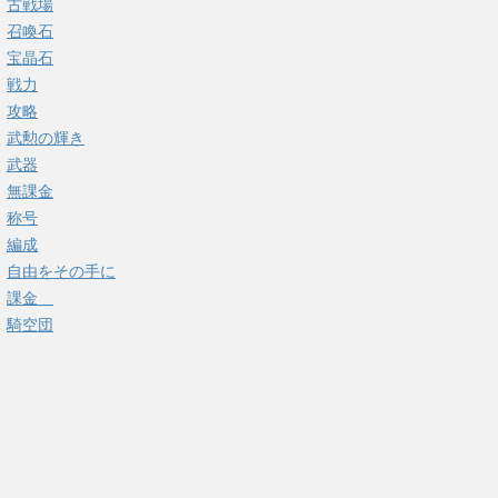
古戦場
召喚石
宝晶石
戦力
攻略
武勲の輝き
武器
無課金
称号
編成
自由をその手に
課金
騎空団