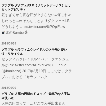
グラブル ダクフェのLB（リミットボーナス）とリ
ミットアビリティ
昼すぎてから変な汗が止まらないw何これw
じわっと…w そんなことよりダクフェのLB
どうしよう← pic.twitter.com/6tPOpiFLtw —
北のBomberǴ ...
2018/09/29
グラブル セラフィムクレイドルの入手法と使い
道・リサイクル
セラフィムクレイドルSSRアークエンジェ
ルか pic.twitter.com/APpVdSkhjO — chuo
(@kanizaza) 2017年3月10日 ここでは、グラ
ブルにおける「セラフィムク ...
2018/09/29
グラブル 人馬の円盤のドロップ・効率的な入手法
や使い道
人馬の円盤って……どこで入手出来るん